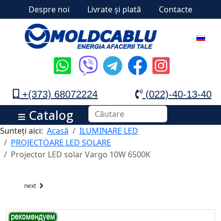
Despre noi
Livrate și plată
Contacte
+(373) 68072224
(022)-40-13-40
Catalog
Sunteți aici:
Acasă
ILUMINARE LED
PROJECTOARE LED SOLARE
Projector LED solar Vargo 10W 6500K
next