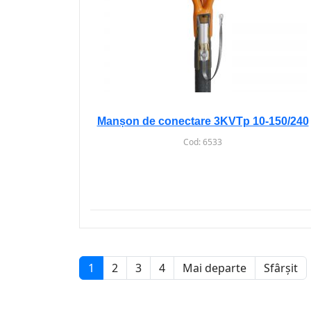
Manșon de conectare 3KVTp 10-150/240
Cod:
6533
1
2
3
4
Mai departe
Sfârșit