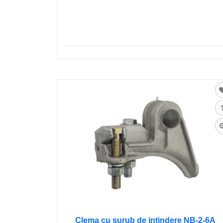
Clema cu șurub de intindere NB-2-6A