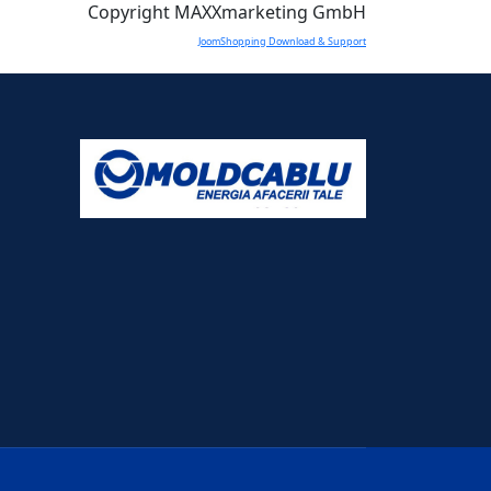
Copyright MAXXmarketing GmbH
JoomShopping Download & Support