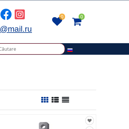
0
0
@mail.ru