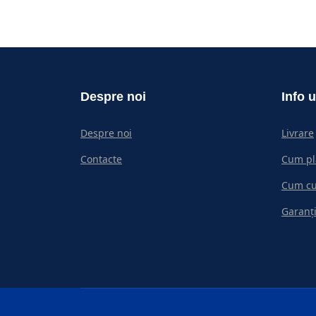
Despre noi
Info u
Despre noi
Livrare
Contacte
Cum pl
Cum c
Garanți