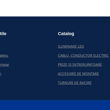
tile
Catalog
ILUMINARE LED
atesc
CABLU, CONDUCTOR ELECTRIC
umpar
PRIZE SI INTRERUPATOARE
i
ACCESORII DE MONTARE
TURNURI DE RACIRE