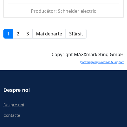
Producător:
Schneider electric
1
2
3
Mai departe
Sfârșit
Copyright MAXXmarketing GmbH
JoomShopping Download & Support
Despre noi
Despre noi
Contacte