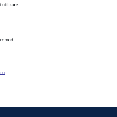
 utilizare.
i comod.
.ru
.