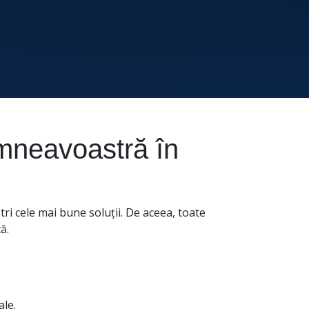
umneavoastră în
tri cele mai bune soluții. De aceea, toate
ă.
le.