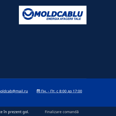
oldcab@mail.ru
Пн. - Пт. с 8:00 до 17:00
te în prezent gol.
te în prezent gol.
Finalizare comandă
Finalizare comandă