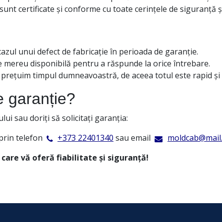
sunt certificate și conforme cu toate cerințele de siguranță și
azul unui defect de fabricație în perioada de garanție.
e mereu disponibilă pentru a răspunde la orice întrebare.
 – prețuim timpul dumneavoastră, de aceea totul este rapid ș
e garanție?
ui sau doriți să solicitați garanția:
 prin telefon
+373 22401340
sau email
moldcab@mail
care vă oferă fiabilitate și siguranță!