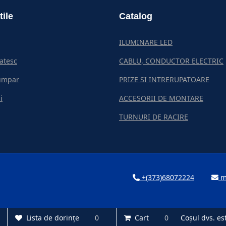
tile
Catalog
ILUMINARE LED
atesc
CABLU, CONDUCTOR ELECTRIC
umpar
PRIZE SI INTRERUPATOARE
i
ACCESORII DE MONTARE
TURNURI DE RACIRE
+(373)68072224
m
Lista de dorințe
Lista de dorințe
0
0
Cart
Cart
0
0
Coșul dvs. es
Coșul dvs. es