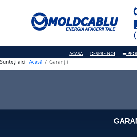
ACASA
DESPRE NOI
PRO
Sunteți aici:
Acasă
Garanții
GARAN