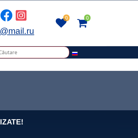
0
0
@mail.ru
IZATE!