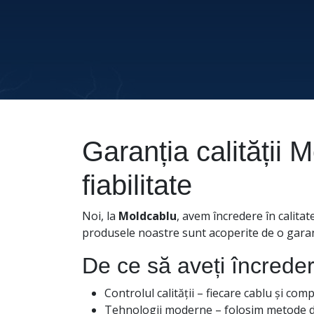
Garanția calității
fiabilitate
Noi, la
Moldcablu
, avem încredere în calitat
produsele noastre sunt acoperite de o garanți
De ce să aveți încrede
Controlul calității – fiecare cablu și co
Tehnologii moderne – folosim metode de