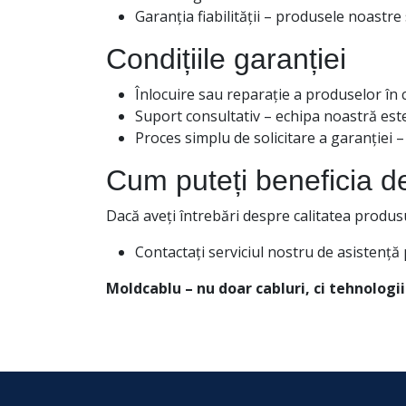
Garanția fiabilității – produsele noastre 
Condițiile garanției
Înlocuire sau reparație a produselor în c
Suport consultativ – echipa noastră est
Proces simplu de solicitare a garanției
Cum puteți beneficia d
Dacă aveți întrebări despre calitatea produsul
Contactați serviciul nostru de asistență
Moldcablu – nu doar cabluri, ci tehnologii 