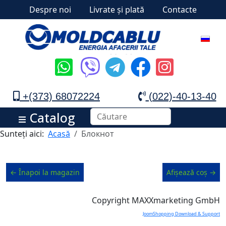
Despre noi
Livrate și plată
Contacte
+(373) 68072224
(022)-40-13-40
Catalog
Sunteți aici:
Acasă
Блокнот
← Înapoi la magazin
Afișează coș →
Copyright MAXXmarketing GmbH
JoomShopping Download & Support