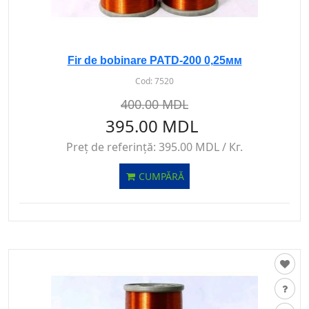
Fir de bobinare PATD-200 0,25мм
Cod:
7520
400.00 MDL
395.00 MDL
Preț de referință:
395.00 MDL / Кг.
CUMPĂRĂ