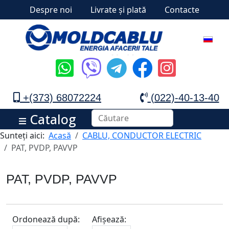
Despre noi
Livrate și plată
Contacte
+(373) 68072224
(022)-40-13-40
Catalog
Sunteți aici:
Acasă
CABLU, CONDUCTOR ELECTRIC
PAT, PVDP, PAVVP
PAT, PVDP, PAVVP
Ordonează după:
Afișează: