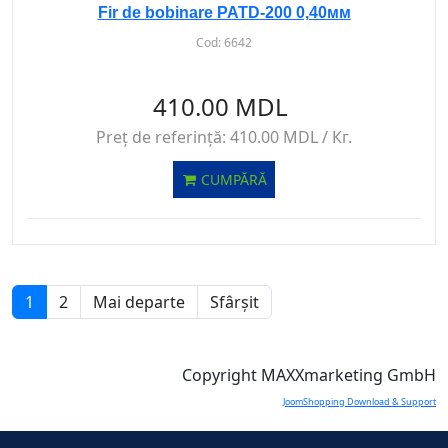
Fir de bobinare PATD-200 0,40мм
Cod:
6642
410.00 MDL
Preț de referință:
410.00 MDL / Кг.
CUMPĂRĂ
1
2
Mai departe
Sfârșit
Copyright MAXXmarketing GmbH
JoomShopping Download & Support