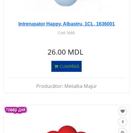
Intrerupator Happy, Albastru, 1CL, 1636001
Cod:
5666
26.00 MDL
CUMPĂRĂ
Producător:
Metalka Majur