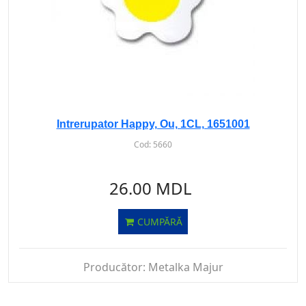
Intrerupator Happy, Ou, 1CL, 1651001
Cod:
5660
26.00 MDL
CUMPĂRĂ
Producător:
Metalka Majur