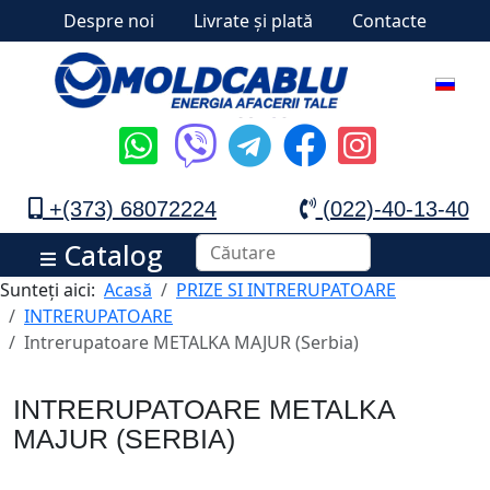
Despre noi
Livrate și plată
Contacte
+(373) 68072224
(022)-40-13-40
Catalog
Sunteți aici:
Acasă
PRIZE SI INTRERUPATOARE
INTRERUPATOARE
Intrerupatoare METALKA MAJUR (Serbia)
INTRERUPATOARE METALKA
MAJUR (SERBIA)