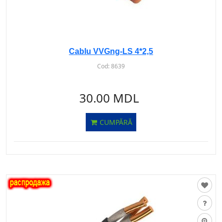
Cablu VVGng-LS 4*2,5
Cod:
8639
30.00 MDL
CUMPĂRĂ