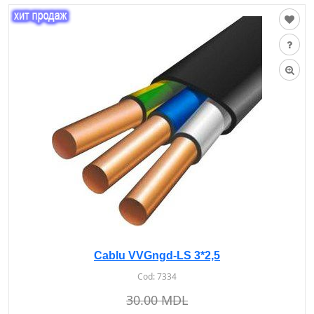
Cablu VVGngd-LS 3*2,5
Cod:
7334
30.00 MDL