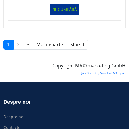
CUMPĂRĂ
1
2
3
Mai departe
Sfârșit
Copyright MAXXmarketing GmbH
JoomShopping Download & Support
Despre noi
Despre noi
Contacte