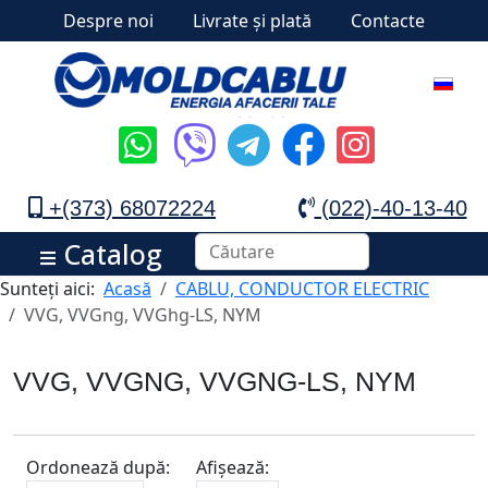
Despre noi
Livrate și plată
Contacte
+(373) 68072224
(022)-40-13-40
Catalog
Sunteți aici:
Acasă
CABLU, CONDUCTOR ELECTRIC
VVG, VVGng, VVGhg-LS, NYM
VVG, VVGNG, VVGNG-LS, NYM
Ordonează după:
Afișează: