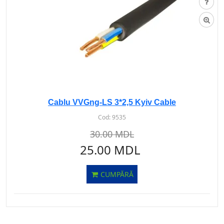
Cablu VVGng-LS 3*2,5 Kyiv Cable
Cod:
9535
30.00 MDL
25.00 MDL
CUMPĂRĂ