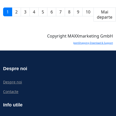
1
2
3
4
5
6
7
8
9
10
Mai
departe
Copyright MAXXmarketing GmbH
JoomShopping Download & Support
Despre noi
Despre noi
Contacte
Info utile