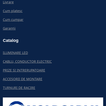
Livrare
Cum platesc
Cum cumpar
Garanții
Catalog
ILUMINARE LED
CABLU, CONDUCTOR ELECTRIC
PRIZE SI INTRERUPATOARE
ACCESORII DE MONTARE
TURNURI DE RACIRE