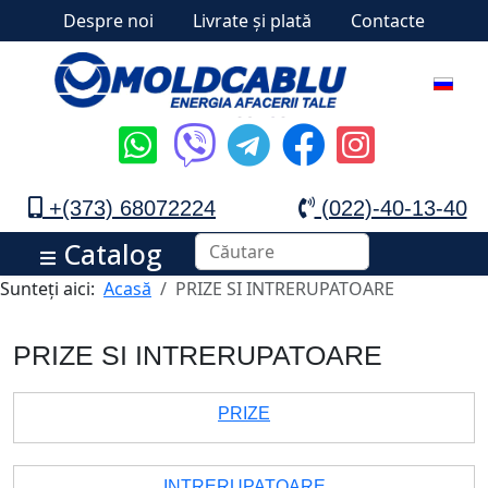
Despre noi
Livrate și plată
Contacte
+(373) 68072224
(022)-40-13-40
Catalog
Sunteți aici:
Acasă
PRIZE SI INTRERUPATOARE
PRIZE SI INTRERUPATOARE
PRIZE
INTRERUPATOARE