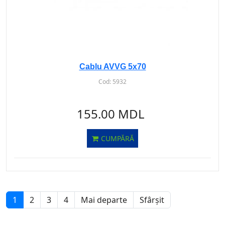
Cablu AVVG 5х70
Cod:
5932
155.00 MDL
CUMPĂRĂ
1
2
3
4
Mai departe
Sfârșit