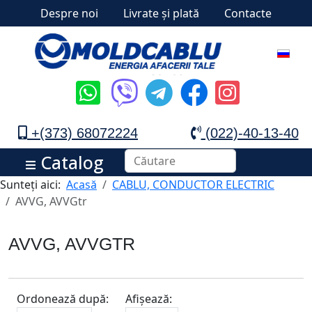
Despre noi
Livrate și plată
Contacte
+(373) 68072224
(022)-40-13-40
Catalog
Sunteți aici:
Acasă
CABLU, CONDUCTOR ELECTRIC
AVVG, AVVGtr
AVVG, AVVGTR
Ordonează după:
Afișează: