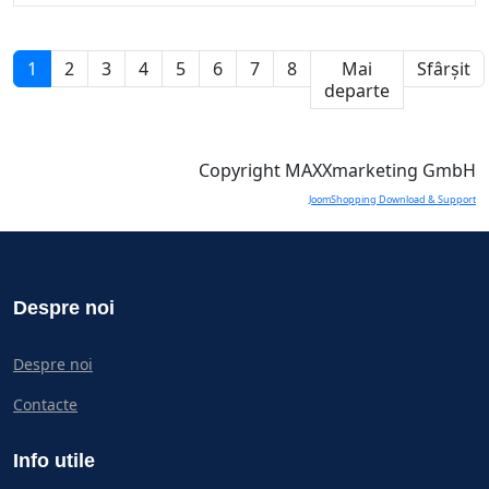
1
2
3
4
5
6
7
8
Mai
Sfârșit
departe
Copyright MAXXmarketing GmbH
JoomShopping Download & Support
Despre noi
Despre noi
Contacte
Info utile