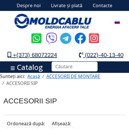
Despre noi
Livrate și plată
Contacte
+(373) 68072224
(022)-40-13-40
Catalog
Sunteți aici:
Acasă
ACCESORII DE MONTARE
ACCESORII SIP
ACCESORII SIP
Ordonează după:
Afișează: