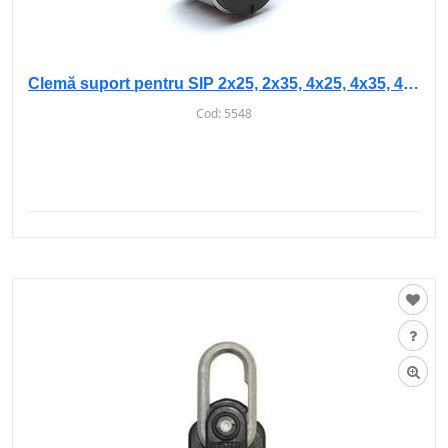
Clemă suport pentru SIP 2х25, 2x35, 4x25, 4x35, 4x70, 4x95
Cod:
5548