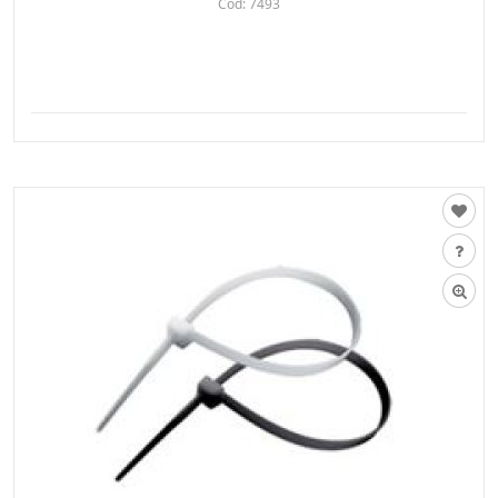
Cod:
7493