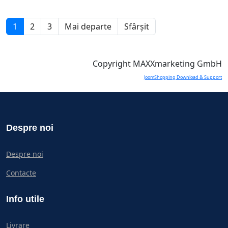
1
2
3
Mai departe
Sfârșit
Copyright MAXXmarketing GmbH
JoomShopping Download & Support
Despre noi
Despre noi
Contacte
Info utile
Livrare