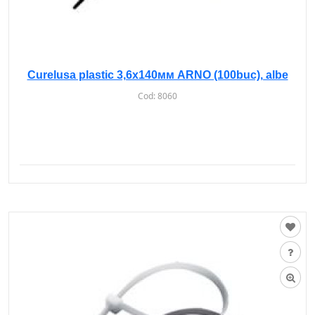
Curelusa plastic 3,6х140мм ARNO (100buc), albe
Cod:
8060