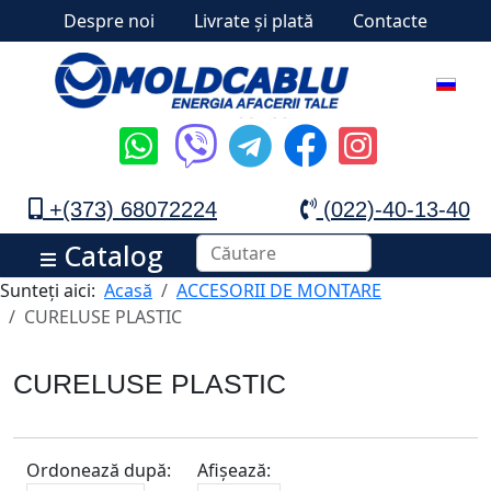
Despre noi
Livrate și plată
Contacte
+(373) 68072224
(022)-40-13-40
Catalog
Sunteți aici:
Acasă
ACCESORII DE MONTARE
CURELUSE PLASTIC
CURELUSE PLASTIC
Ordonează după:
Afișează: