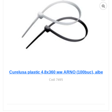
Curelusa plastic 4,8х360 мм ARNO (100buc), albe
Cod:
7495