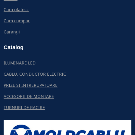
Cum platesc
Cum cumpar
Garanții
Catalog
ILUMINARE LED
CABLU, CONDUCTOR ELECTRIC
PRIZE SI INTRERUPATOARE
ACCESORII DE MONTARE
TURNURI DE RACIRE