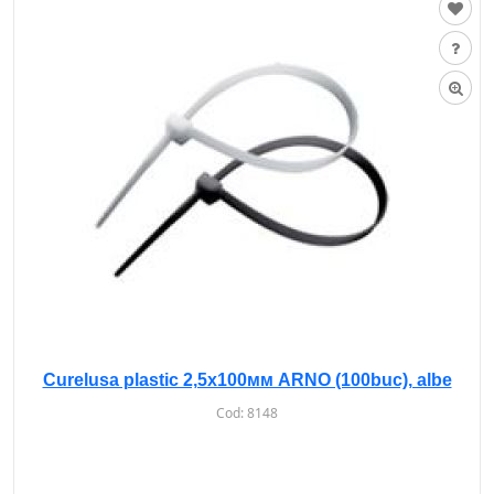
Curelusa plastic 2,5х100мм ARNO (100buc), albe
Cod:
8148