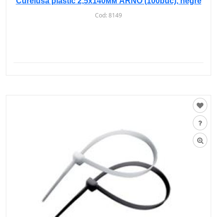
Curelusa plastic 2,5х140мм ARNO (100buc), negre
Cod:
8149