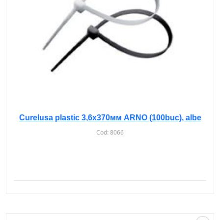
Curelusa plastic 3,6х370мм ARNO (100buc), albe
Cod:
8066