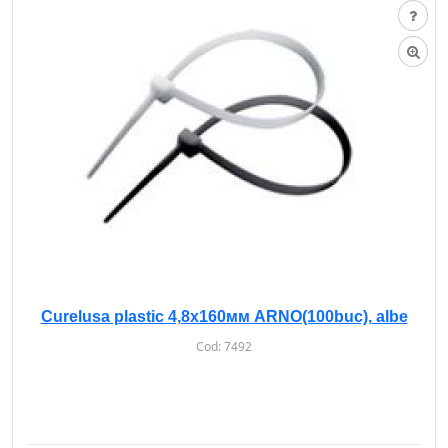
Curelusa plastic 4,8х160мм ARNO(100buc), albe
Cod:
7492