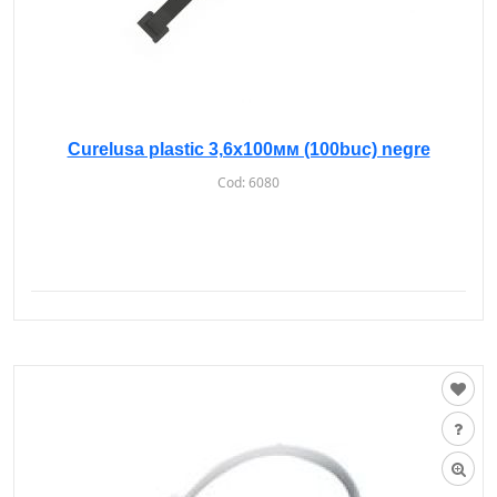
Curelusa plastic 3,6х100мм (100buc) negre
Cod:
6080