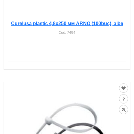
Curelusa plastic 4,8х250 мм ARNO (100buc), albe
Cod:
7494