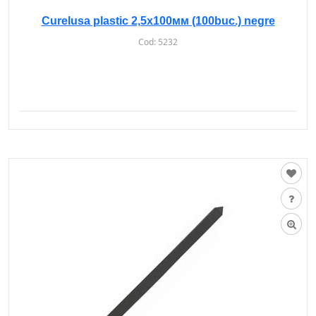
Curelusa plastic 2,5х100мм (100buc.) negre
Cod:
5232