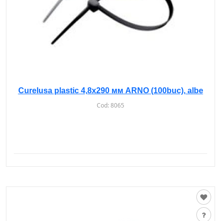
Curelusa plastic 4,8х290 мм ARNO (100buc), albe
Cod:
8065