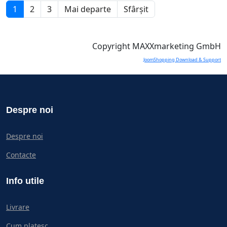
1
2
3
Mai departe
Sfârșit
Copyright MAXXmarketing GmbH
JoomShopping Download & Support
Despre noi
Despre noi
Contacte
Info utile
Livrare
Cum platesc