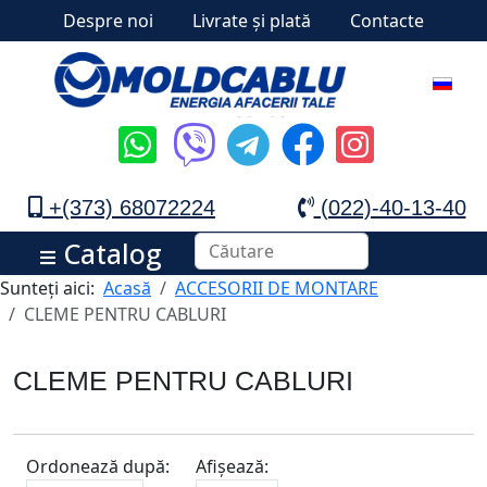
Despre noi
Livrate și plată
Contacte
+(373) 68072224
(022)-40-13-40
Catalog
Sunteți aici:
Acasă
ACCESORII DE MONTARE
CLEME PENTRU CABLURI
CLEME PENTRU CABLURI
Ordonează după:
Afișează: