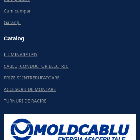
Cum cumpar
Garanții
Catalog
ILUMINARE LED
CABLU, CONDUCTOR ELECTRIC
PRIZE SI INTRERUPATOARE
ACCESORII DE MONTARE
TURNURI DE RACIRE