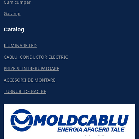
Cum cumpar
Garanții
Catalog
ILUMINARE LED
CABLU, CONDUCTOR ELECTRIC
PRIZE SI INTRERUPATOARE
ACCESORII DE MONTARE
TURNURI DE RACIRE