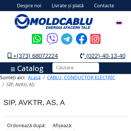
Despre noi
Livrate și plată
Contacte
+(373) 68072224
(022)-40-13-40
Catalog
Sunteți aici:
Acasă
CABLU, CONDUCTOR ELECTRIC
SIP, AVKtr, AS
SIP, AVKTR, AS, A
Ordonează după:
Afișează: