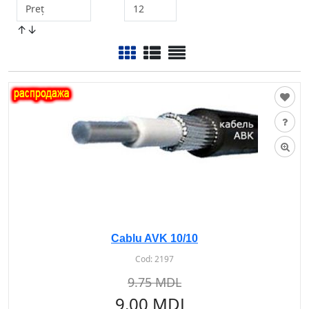
↑↓
Cablu AVK 10/10
Cod:
2197
9.75 MDL
9.00 MDL