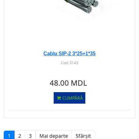
Cablu SIP-2 3*25+1*35
Cod:
3143
48.00 MDL
CUMPĂRĂ
1
2
3
Mai departe
Sfârșit