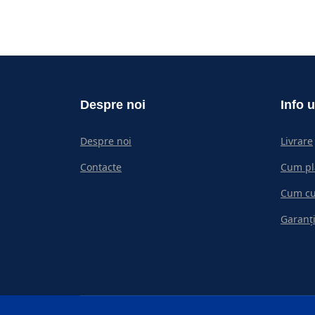
Despre noi
Info u
Despre noi
Livrare
Contacte
Cum pl
Cum c
Garanți