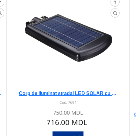
0W 6500K AS-529
Corp de iluminat stradal LED SOLAR cu senz 60W 6500K AS--530
Cod:
7694
750.00 MDL
716.00 MDL