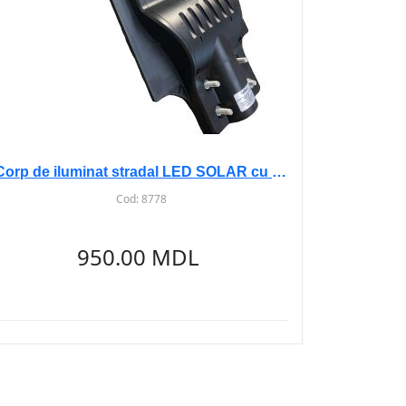
Corp de iluminat stradal LED SOLAR cu senz 120W 6500K
Cod:
8778
950.00 MDL