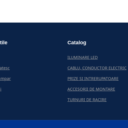
tile
Catalog
ILUMINARE LED
atesc
CABLU, CONDUCTOR ELECTRIC
umpar
PRIZE SI INTRERUPATOARE
i
ACCESORII DE MONTARE
TURNURI DE RACIRE