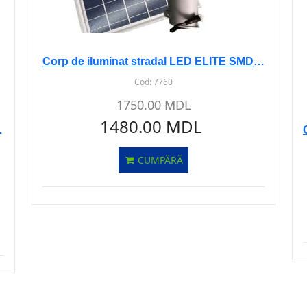
Corp de iluminat stradal LED ELITE SMD 60W 6500K LM-101-1 sur
Cod:
7760
1750.00 MDL
1480.00 MDL
enz 150W 6500K
CUMPĂRĂ