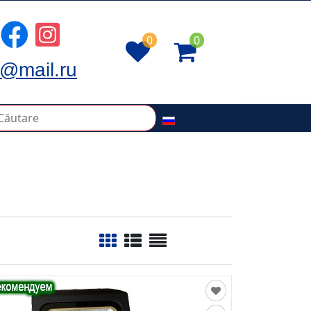
0
0
@mail.ru