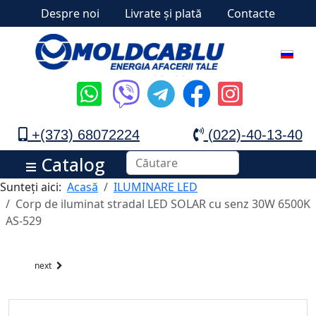
Despre noi
Livrate și plată
Contacte
+(373) 68072224
(022)-40-13-40
Catalog
Sunteți aici:
Acasă
ILUMINARE LED
Corp de iluminat stradal LED SOLAR cu senz 30W 6500K
AS-529
next