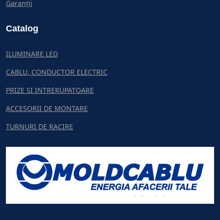
Garanții
Catalog
ILUMINARE LED
CABLU, CONDUCTOR ELECTRIC
PRIZE SI INTRERUPATOARE
ACCESORII DE MONTARE
TURNURI DE RACIRE