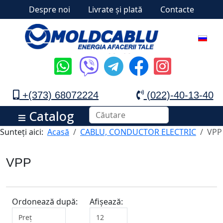
Despre noi
Livrate și plată
Contacte
+(373) 68072224
(022)-40-13-40
Catalog
Sunteți aici:
Acasă
CABLU, CONDUCTOR ELECTRIC
VPP
VPP
Ordonează după:
Afișează: