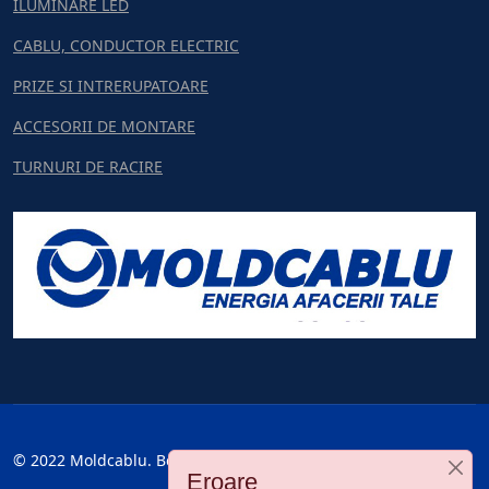
ILUMINARE LED
CABLU, CONDUCTOR ELECTRIC
PRIZE SI INTRERUPATOARE
ACCESORII DE MONTARE
TURNURI DE RACIRE
© 2022 Moldcablu. Все права защищены.
Eroare