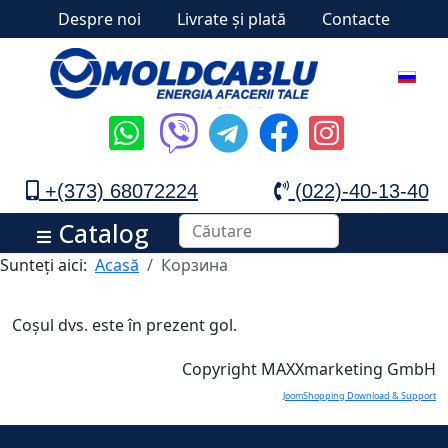
Despre noi
Livrate și plată
Contacte
+(373) 68072224
(022)-40-13-40
Catalog
Sunteți aici:
Acasă
Корзина
Coșul dvs. este în prezent gol.
Copyright MAXXmarketing GmbH
JoomShopping Download & Support