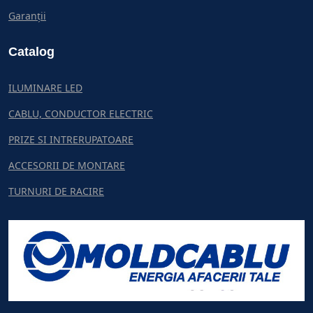
Garanții
Catalog
ILUMINARE LED
CABLU, CONDUCTOR ELECTRIC
PRIZE SI INTRERUPATOARE
ACCESORII DE MONTARE
TURNURI DE RACIRE