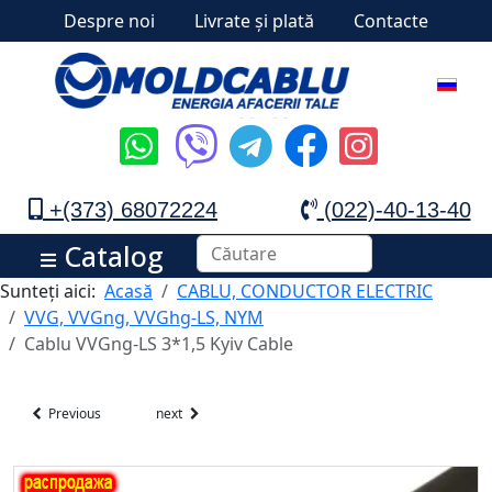
Despre noi
Livrate și plată
Contacte
+(373) 68072224
(022)-40-13-40
Catalog
Sunteți aici:
Acasă
CABLU, CONDUCTOR ELECTRIC
VVG, VVGng, VVGhg-LS, NYM
Cablu VVGng-LS 3*1,5 Kyiv Cable
Previous
next