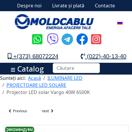
Despre noi
Livrate și plată
Contacte
+(373) 68072224
(022)-40-13-40
Catalog
Sunteți aici:
Acasă
ILUMINARE LED
PROJECTOARE LED SOLARE
Projector LED solar Vargo 40W 6500K
Previous
next