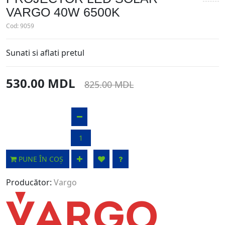
VARGO 40W 6500K
Cod:
9059
Sunati si aflati pretul
530.00 MDL
825.00 MDL
PUNE ÎN COȘ
Producător:
Vargo