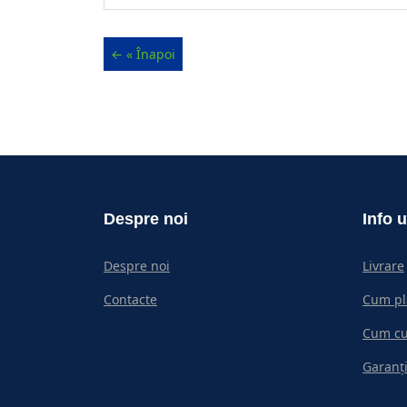
Despre noi
Info u
Despre noi
Livrare
Contacte
Cum pl
Cum c
Garanți