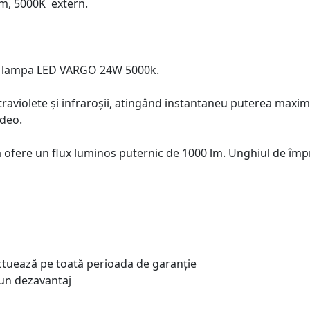
m, 5000K extern.
ât lampa LED VARGO 24W 5000k.
ultraviolete și infraroșii, atingând instantaneu puterea maxim
ideo.
fere un flux luminos puternic de 1000 lm. Unghiul de împr
ectuează pe toată perioada de garanție
un dezavantaj