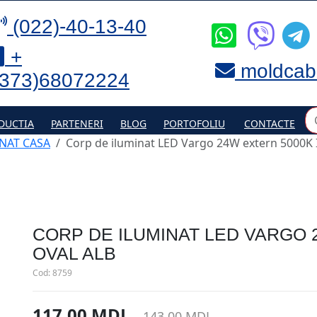
(022)-40-13-40
+
moldcab
(373)68072224
DUCTIA
PARTENERI
BLOG
PORTOFOLIU
CONTACTE
NAT CASA
Corp de iluminat LED Vargo 24W extern 5000K I
CORP DE ILUMINAT LED VARGO 
OVAL ALB
Cod:
8759
117.00 MDL
143.00 MDL