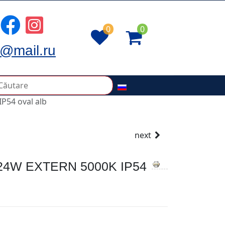
0
0
@mail.ru
P54 oval alb
next
24W EXTERN 5000K IP54