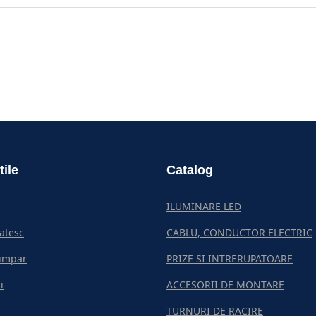
tile
Catalog
ILUMINARE LED
atesc
CABLU, CONDUCTOR ELECTRIC
umpar
PRIZE SI INTRERUPATOARE
i
ACCESORII DE MONTARE
TURNURI DE RACIRE