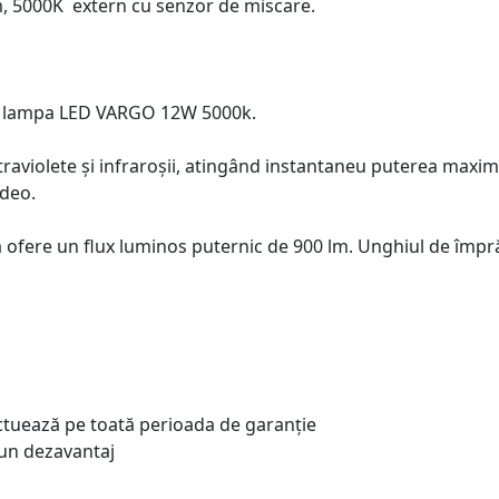
, 5000K extern cu senzor de miscare.
ât lampa LED VARGO 12W 5000k.
ultraviolete și infraroșii, atingând instantaneu puterea maxim
ideo.
fere un flux luminos puternic de 900 lm. Unghiul de împră
ectuează pe toată perioada de garanție
un dezavantaj