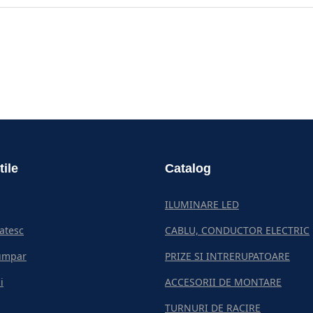
tile
Catalog
ILUMINARE LED
atesc
CABLU, CONDUCTOR ELECTRIC
umpar
PRIZE SI INTRERUPATOARE
i
ACCESORII DE MONTARE
TURNURI DE RACIRE