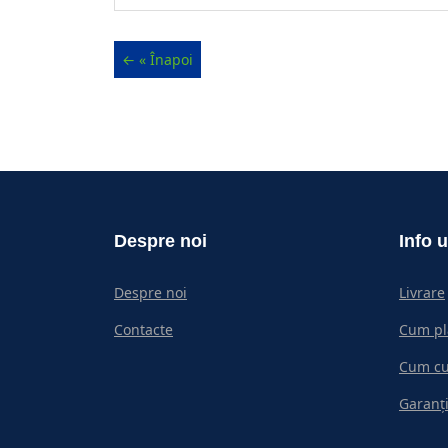
Despre noi
Info u
Despre noi
Livrare
Contacte
Cum pl
Cum c
Garanți