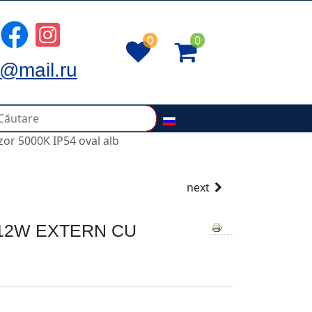
0
0
@mail.ru
or 5000K IP54 oval alb
next
 12W EXTERN CU