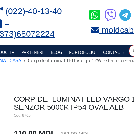
(022)-40-13-40
+
moldcab
(373)68072224
DUCTIA
PARTENERI
BLOG
PORTOFOLIU
CONTACTE
NAT CASA
Corp de iluminat LED Vargo 12W extern cu senz
CORP DE ILUMINAT LED VARGO
SENZOR 5000K IP54 OVAL ALB
Cod:
8765
110.00 MDL
132.00 MDL