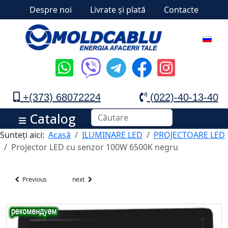
Despre noi
Livrate și plată
Contacte
+(373) 68072224
(022)-40-13-40
Catalog
Sunteți aici:
Acasă
ILUMINARE LED
PROJECTOARE LED
Projector LED cu senzor 100W 6500K negru
Previous
next