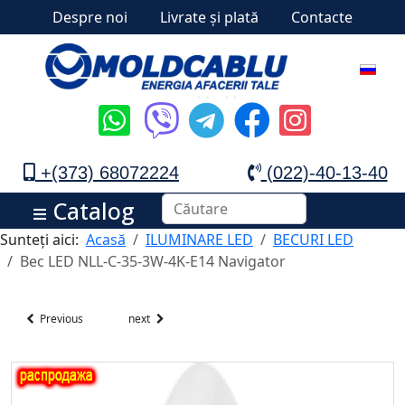
Despre noi
Livrate și plată
Contacte
+(373) 68072224
(022)-40-13-40
Catalog
Sunteți aici:
Acasă
ILUMINARE LED
BECURI LED
Bec LED NLL-C-35-3W-4K-E14 Navigator
Previous
next