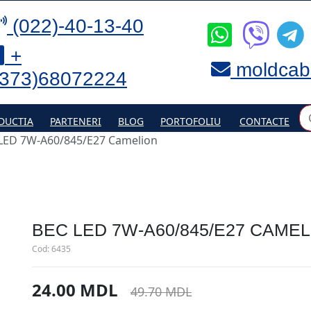
(022)-40-13-40
+
moldcab
(373)68072224
DUCTIA
PARTENERI
BLOG
PORTOFOLIU
CONTACTE
LED 7W-A60/845/E27 Camelion
BEC LED 7W-A60/845/E27 CAMEL
Cod:
6435
24.00 MDL
49.70 MDL