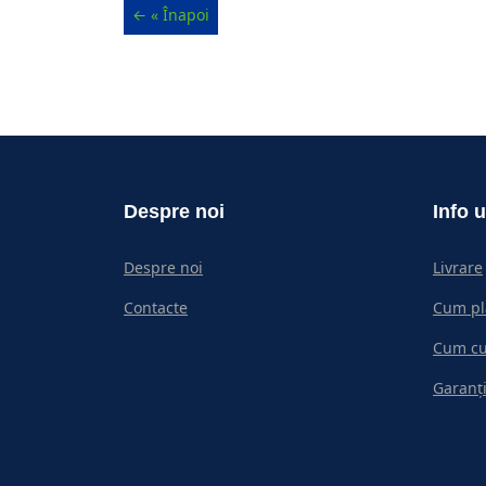
Despre noi
Info u
Despre noi
Livrare
Contacte
Cum pl
Cum c
Garanți