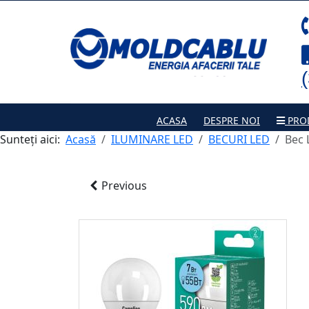
ACASA
DESPRE NOI
PRO
Sunteți aici:
Acasă
ILUMINARE LED
BECURI LED
Bec 
Previous