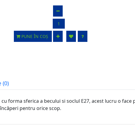
PUNE ÎN COȘ
 (0)
orma sferica a becului si soclul E27, acest lucru o face po
 încăperi pentru orice scop.