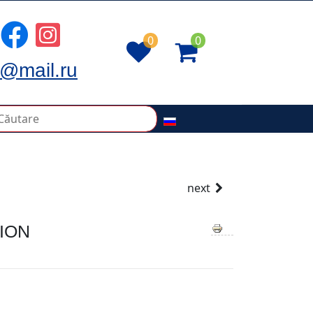
0
0
@mail.ru
next
ION