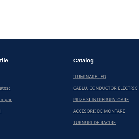
tile
Catalog
ILUMINARE LED
atesc
CABLU, CONDUCTOR ELECTRIC
umpar
PRIZE SI INTRERUPATOARE
i
ACCESORII DE MONTARE
TURNURI DE RACIRE