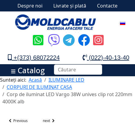
Despre noi
Livrate și plată
Contacte
+(373) 68072224
(022)-40-13-40
Catalog
Sunteți aici:
Acasă
ILUMINARE LED
CORPURI DE ILUMINAT CASA
Corp de iluminat LED Vargo 38W unives clip rot 220mm
4000K alb
Previous
next