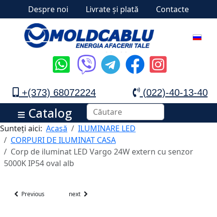
Despre noi
Livrate și plată
Contacte
+(373) 68072224
(022)-40-13-40
Catalog
Sunteți aici:
Acasă
ILUMINARE LED
CORPURI DE ILUMINAT CASA
Corp de iluminat LED Vargo 24W extern cu senzor
5000K IP54 oval alb
Previous
next