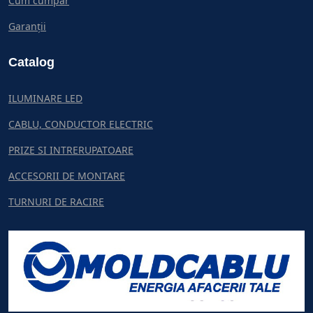
Cum cumpar
Garanții
Catalog
ILUMINARE LED
CABLU, CONDUCTOR ELECTRIC
PRIZE SI INTRERUPATOARE
ACCESORII DE MONTARE
TURNURI DE RACIRE