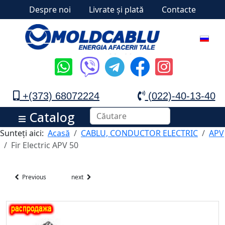
Despre noi
Livrate și plată
Contacte
+(373) 68072224
(022)-40-13-40
Catalog
Sunteți aici:
Acasă
CABLU, CONDUCTOR ELECTRIC
APV
Fir Electric APV 50
Previous
next