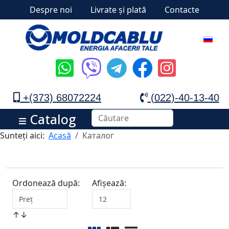
Despre noi
Livrate și plată
Contacte
+(373) 68072224
(022)-40-13-40
Catalog
Sunteți aici:
Acasă
Каталог
Ordonează după:
Afișează:
↑↓