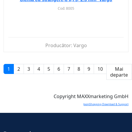
Cod:
8005
Producător:
Vargo
1
2
3
4
5
6
7
8
9
10
Mai
departe
Copyright MAXXmarketing GmbH
JoomShopping Download & Support